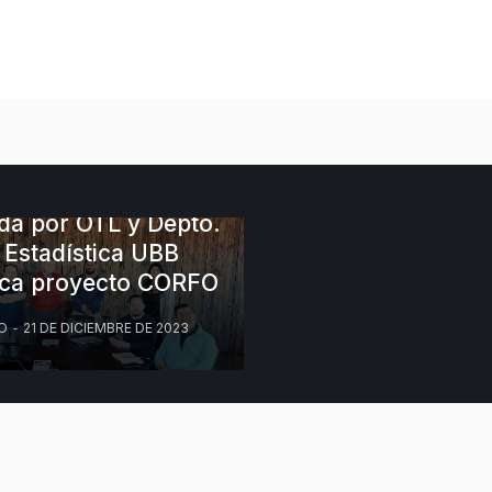
ambiental
Unidad Tecnológica.
ANZIZA
Noso
esa R9 Ingeniería
da por OTL y Depto.
 Estadística UBB
ica proyecto CORFO
O
21 DE DICIEMBRE DE 2023