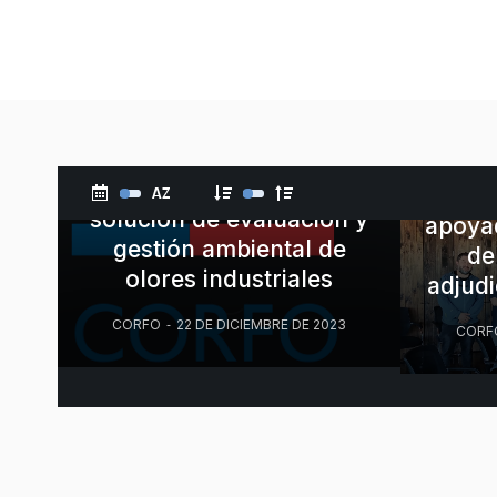
Inicio
Unidad 
Adjudicación Crea y
Valida de Corfo, para la
siguiente etapa de nuestra
Empr
solución de evaluación y
apoya
gestión ambiental de
de
olores industriales
adjud
CORFO
22 DE DICIEMBRE DE 2023
CORF