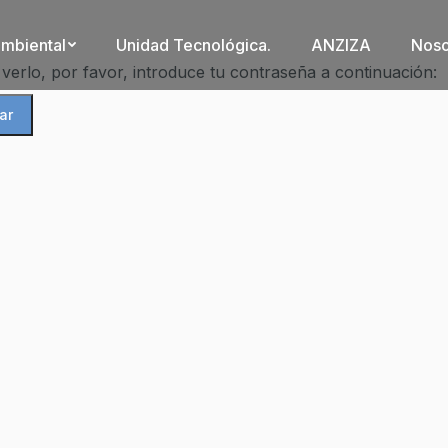
ambiental
Unidad Tecnológica.
ANZIZA
Noso
verlo, por favor, introduce tu contraseña a continuación: